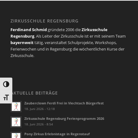
ZIRKUSSCHULE REGENSBURG
Ferdinand Schmid
gründete 2006 die
Zirkusschule
Regensburg
. Als Leiter der Zirkusschule ist er mit seinem Team
bayernweit
tätig, veranstaltet Schulprojekte, Workshops,
Ferienwochen und in Regensburg die wöchentlichen Kurse der
Zirkusschule.
Umschalten auf hohe Kontraste
AKTUELLE BEITRÄGE
Schrift vergrößern
Zauberclown Ferdi Frei in Viechtach Bürgerfest
18. Juni 2026 - 12:18
Zirkusschule Regensburg Ferienprogramm 2026
18. Juni 2026 - 8:54
Pony Zirkus Erlebnistage in Regenstauf