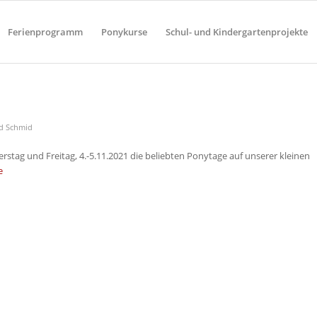
Ferienprogramm
Ponykurse
Schul- und Kindergartenprojekte
d Schmid
rstag und Freitag, 4.-5.11.2021 die beliebten Ponytage auf unserer kleinen
e