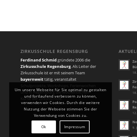
ZIRKUSSCHULE REGENSBURG
AKTUEL
Ferdinand Schmid
gründete 2006 die
Za
Zirkusschule Regensburg
. Als Leiter der
Bü
Zirkusschule ist er mit seinem Team
18.
bayernweit
tätig, veranstaltet
Zi
Schulprojekte, Workshops, Ferienwochen
Fe
Um unsere Webseite für Sie optimal zu gestalten
und in Regensburg die wöchentlichen
18.
und fortlaufend verbessern zu können,
Kurse der Zirkusschule.
Po
verwenden wir Cookies. Durch die weitere
Re
Nutzung der Webseite stimmen Sie der
12.
Verwendung von Cookies zu.
No
Ok
Impressum
9. 