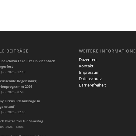
LE BEITRÄGE
WEITERE INFORMATION
Dozenten
uberclown Ferdi Frei in Viechtach
Kontakt
rgerfest
Impressum
 Juni 2026 - 12:18
Datenschutz
rkusschule Regensburg
Barrierefreiheit
rienprogramm 2026
 Juni 2026 - 8:54
ny Zirkus Erlebnistage in
genstauf
 Juni 2026 - 12:00
ch Plätze frei für Samstag
Juni 2026 - 12:06