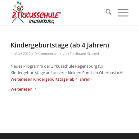
Kindergeburtstage (ab 4 Jahren)
/
/
4. März 2019
0 Kommentare
von
Ferdinand Schmid
Neues Programm der Zirkusschule Regensburg für
Kindergeburtstage auf unserer kleinen Ranch in Oberhaslach!
Weiterlesen
Kindergeburtstage (ab 4 Jahren)
Weiterlesen