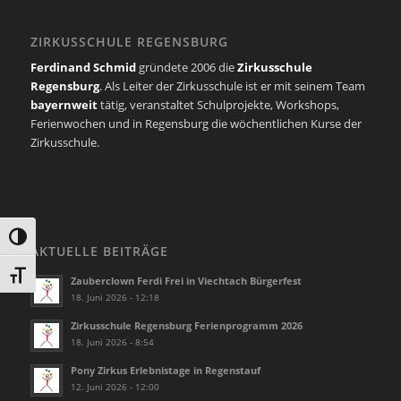
ZIRKUSSCHULE REGENSBURG
Ferdinand Schmid
gründete 2006 die
Zirkusschule
Regensburg
. Als Leiter der Zirkusschule ist er mit seinem Team
bayernweit
tätig, veranstaltet Schulprojekte, Workshops,
Ferienwochen und in Regensburg die wöchentlichen Kurse der
Zirkusschule.
Umschalten auf hohe Kontraste
AKTUELLE BEITRÄGE
Schrift vergrößern
Zauberclown Ferdi Frei in Viechtach Bürgerfest
18. Juni 2026 - 12:18
Zirkusschule Regensburg Ferienprogramm 2026
18. Juni 2026 - 8:54
Pony Zirkus Erlebnistage in Regenstauf
12. Juni 2026 - 12:00