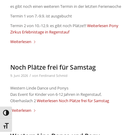
es gibt noch einen weiteren Termin in der letzten Ferienwoche
Termin 1 von 7.-9.9. ist ausgebucht
Termin 2 von 10.-12.9. es gibt noch Plätze!!!
Weiterlesen
Pony
Zirkus Erlebnistage in Regenstauf
Weiterlesen
Noch Plätze frei für Samstag
/
9. Juni 2026
von
Ferdinand Schmid
Western Linde Dance und Ponys
Das Event für Kinder von 6-12 Jahren in Regenstauf,
Oberhaslach 2
Weiterlesen
Noch Plätze frei für Samstag
Weiterlesen
Umschalten auf hohe Kontraste
Schrift vergrößern