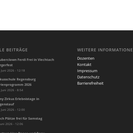
LE BEITRÄGE
WEITERE INFORMATION
Dozenten
uberclown Ferdi Frei in Viechtach
Kontakt
rgerfest
Impressum
 Juni 2026 - 12:18
Datenschutz
rkusschule Regensburg
Barrierefreiheit
rienprogramm 2026
 Juni 2026 - 8:54
ny Zirkus Erlebnistage in
genstauf
 Juni 2026 - 12:00
ch Plätze frei für Samstag
Juni 2026 - 12:06