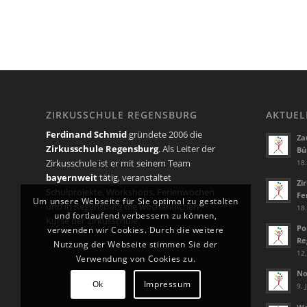
ZIRKUSSCHULE REGENSBURG
AKTUEL
Ferdinand Schmid
gründete 2006 die
Za
Zirkusschule Regensburg
. Als Leiter der
Bü
Zirkusschule ist er mit seinem Team
18.
bayernweit
tätig, veranstaltet
Zi
Schulprojekte, Workshops, Ferienwochen
Fe
Um unsere Webseite für Sie optimal zu gestalten
und in Regensburg die wöchentlichen
18.
und fortlaufend verbessern zu können,
Kurse der Zirkusschule.
Po
verwenden wir Cookies. Durch die weitere
Re
Nutzung der Webseite stimmen Sie der
12.
Verwendung von Cookies zu.
No
Ok
Impressum
9. 