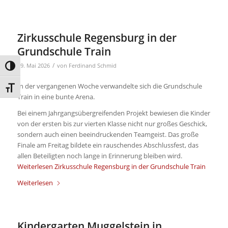
Zirkusschule Regensburg in der
Grundschule Train
/
29. Mai 2026
von
Ferdinand Schmid
Umschalten auf hohe Kontraste
In der vergangenen Woche verwandelte sich die Grundschule
Schrift vergrößern
Train in eine bunte Arena.
Bei einem Jahrgangsübergreifenden Projekt bewiesen die Kinder
von der ersten bis zur vierten Klasse nicht nur großes Geschick,
sondern auch einen beeindruckenden Teamgeist. Das große
Finale am Freitag bildete ein rauschendes Abschlussfest, das
allen Beteiligten noch lange in Erinnerung bleiben wird.
Weiterlesen
Zirkusschule Regensburg in der Grundschule Train
Weiterlesen
Kindergarten Muggelstein in