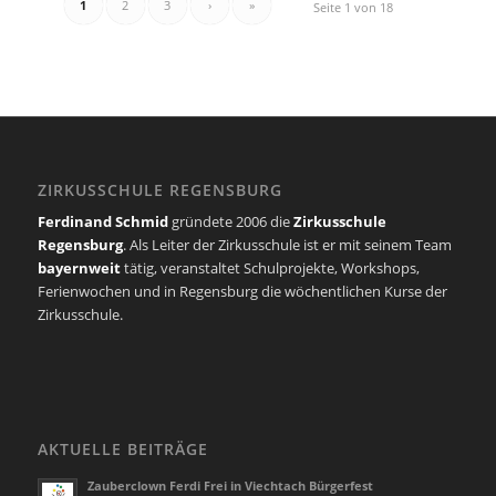
1
2
3
›
»
Seite 1 von 18
ZIRKUSSCHULE REGENSBURG
Ferdinand Schmid
gründete 2006 die
Zirkusschule
Regensburg
. Als Leiter der Zirkusschule ist er mit seinem Team
bayernweit
tätig, veranstaltet Schulprojekte, Workshops,
Ferienwochen und in Regensburg die wöchentlichen Kurse der
Zirkusschule.
AKTUELLE BEITRÄGE
Zauberclown Ferdi Frei in Viechtach Bürgerfest