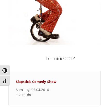
Termine 2014
Umschalten auf hohe Kontraste
Schrift vergrößern
Slapstick-Comedy-Show
Samstag, 05.04.2014
15:00 Uhr