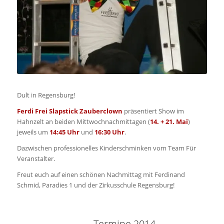
Dult in Regensburg!
Ferdi Frei Slapstick Zauberclown
präsentiert Show im
Hahnzelt an beiden Mittwochnachmittagen (
14. + 21. Mai
)
jeweils um
14:45 Uhr
und
16:30 Uhr
.
Dazwischen professionelles Kinderschminken vom Team Für
Veranstalter.
Freut euch auf einen schönen Nachmittag mit Ferdinand
Schmid, Paradies 1 und der Zirkusschule Regensburg!
Termine 2014