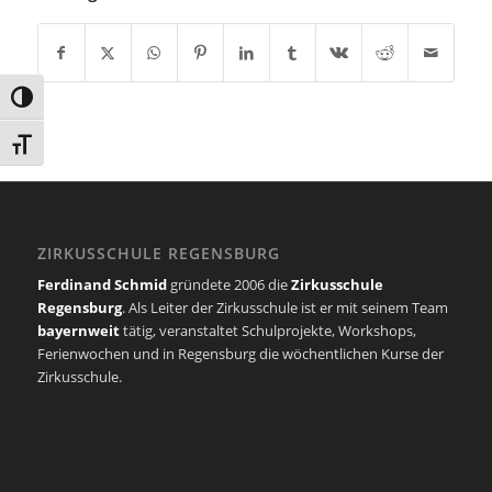
Umschalten auf hohe Kontraste
Schrift vergrößern
ZIRKUSSCHULE REGENSBURG
Ferdinand Schmid
gründete 2006 die
Zirkusschule
Regensburg
. Als Leiter der Zirkusschule ist er mit seinem Team
bayernweit
tätig, veranstaltet Schulprojekte, Workshops,
Ferienwochen und in Regensburg die wöchentlichen Kurse der
Zirkusschule.