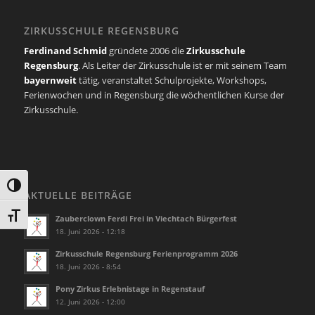
ZIRKUSSCHULE REGENSBURG
Ferdinand Schmid
gründete 2006 die
Zirkusschule
Regensburg
. Als Leiter der Zirkusschule ist er mit seinem Team
bayernweit
tätig, veranstaltet Schulprojekte, Workshops,
Ferienwochen und in Regensburg die wöchentlichen Kurse der
Zirkusschule.
Umschalten auf hohe Kontraste
AKTUELLE BEITRÄGE
Schrift vergrößern
Zauberclown Ferdi Frei in Viechtach Bürgerfest
18. Juni 2026 - 12:18
Zirkusschule Regensburg Ferienprogramm 2026
18. Juni 2026 - 8:54
Pony Zirkus Erlebnistage in Regenstauf
12. Juni 2026 - 12:00