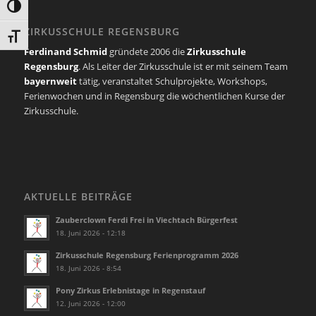
Umschalten auf hohe Kontraste
ZIRKUSSCHULE REGENSBURG
Schrift vergrößern
Ferdinand Schmid
gründete 2006 die
Zirkusschule
Regensburg
. Als Leiter der Zirkusschule ist er mit seinem Team
bayernweit
tätig, veranstaltet Schulprojekte, Workshops,
Ferienwochen und in Regensburg die wöchentlichen Kurse der
Zirkusschule.
AKTUELLE BEITRÄGE
Zauberclown Ferdi Frei in Viechtach Bürgerfest
18. Juni 2026 - 12:18
Zirkusschule Regensburg Ferienprogramm 2026
18. Juni 2026 - 8:54
Pony Zirkus Erlebnistage in Regenstauf
12. Juni 2026 - 12:00