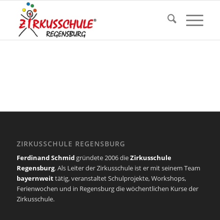
ZIRKUSSCHULE REGENSBURG
Ferdinand Schmid
gründete 2006 die
Zirkusschule
Regensburg
. Als Leiter der Zirkusschule ist er mit seinem Team
bayernweit
tätig, veranstaltet Schulprojekte, Workshops,
Ferienwochen und in Regensburg die wöchentlichen Kurse der
Zirkusschule.