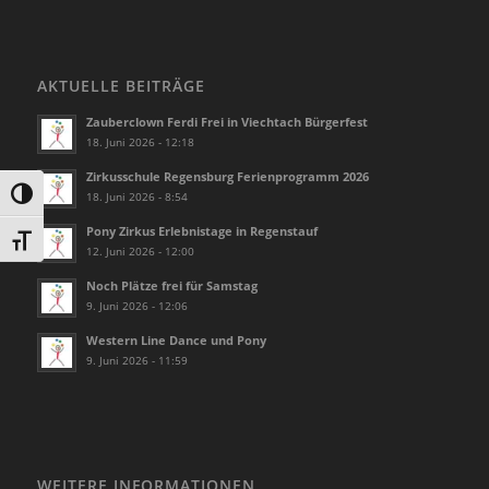
AKTUELLE BEITRÄGE
Zauberclown Ferdi Frei in Viechtach Bürgerfest
18. Juni 2026 - 12:18
Zirkusschule Regensburg Ferienprogramm 2026
Umschalten auf hohe Kontraste
18. Juni 2026 - 8:54
Pony Zirkus Erlebnistage in Regenstauf
Schrift vergrößern
12. Juni 2026 - 12:00
Noch Plätze frei für Samstag
9. Juni 2026 - 12:06
Western Line Dance und Pony
9. Juni 2026 - 11:59
WEITERE INFORMATIONEN